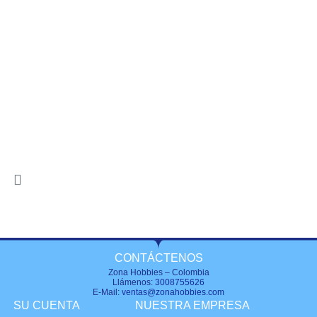
CONTÁCTENOS
Zona Hobbies – Colombia
Llámenos:
3008755626
E-Mail:
ventas@zonahobbies.com
SU CUENTA
NUESTRA EMPRESA