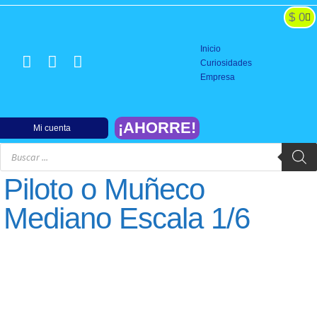
$
0
BATERIAS y CARGADORES
SISTEMAS DE PODER
CONTROLES Y SERVOS
CONSTRUCCION y REPARACION
FINALIZACION y PISTA
Inicio
Curiosidades
Empresa
¡AHORRE!
Mi cuenta
Piloto o Muñeco
Mediano Escala 1/6