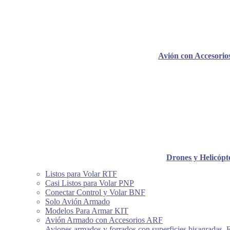
Avión con Accesori
Drones y Helicópt
Listos para Volar RTF
Casi Listos para Volar PNP
Conectar Control y Volar BNF
Solo Avión Armado
Modelos Para Armar KIT
Avión Armado con Accesorios ARF
Aviones armados y forrados con superficies bisagradas, 