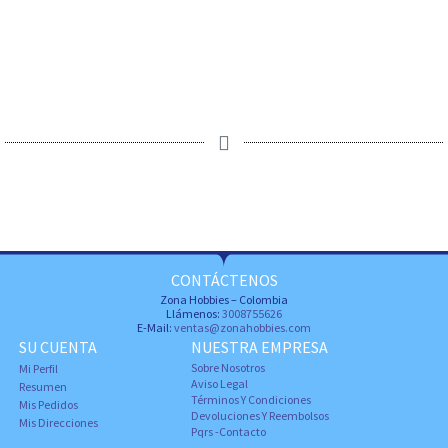
CONTÁCTENOS
Zona Hobbies – Colombia
Llámenos:
3008755626
E-Mail:
ventas@zonahobbies.com
SU CUENTA
NUESTRA EMPRESA
Sobre Nosotros
Mi Perfil
Aviso Legal
Resumen
Términos Y Condiciones
Mis Pedidos
Devoluciones Y Reembolsos
Mis Direcciones
Pqrs -Contacto