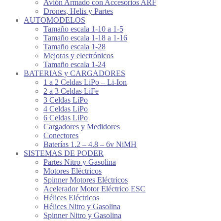
Avión Armado con Accesorios ARF
Drones, Helis y Partes
AUTOMODELOS
Tamaño escala 1-10 a 1-5
Tamaño escala 1-18 a 1-16
Tamaño escala 1-28
Mejoras y electrónicos
Tamaño escala 1-24
BATERIAS y CARGADORES
1 a 2 Celdas LiPo – Li-Ion
2 a 3 Celdas LiFe
3 Celdas LiPo
4 Celdas LiPo
6 Celdas LiPo
Cargadores y Medidores
Conectores
Baterías 1.2 – 4.8 – 6v NiMH
SISTEMAS DE PODER
Partes Nitro y Gasolina
Motores Eléctricos
Spinner Motores Eléctricos
Acelerador Motor Eléctrico ESC
Hélices Eléctricos
Hélices Nitro y Gasolina
Spinner Nitro y Gasolina