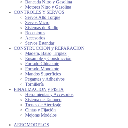
Bancada Nitro y Gasolina
Motores Nitro y Gasolina
CONTROLES Y SERVOS
Servos Alto Torque
Servos Micro
Sistemas de Radio
Receptores
Accesorios
Servos Estandar
CONSTRUCCION y REPARACION
Madera, Balso, Triplex
Ensamble y Construcción
Forrado Chinakote
Forrado Monokote
Mandos Superficies
Pegantes y Adhesivos
Tornillería
FINALIZACION y PISTA
Herramientas y Accesorios
Sistema de Tanqueo
Trenes de Aterrizaje
Cintas y Fijación
Mejoras Modelos
AEROMODELOS