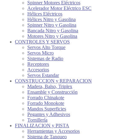
Spinner Motores Eléctricos
Acelerador Motor Eléctrico ESC
Hélices Eléctricos
Hélices Nitro y Gasolina
Spinner Nitro y Gasolina
Bancada Nitro y Gasolina
Motores Nitro y Gasolina
CONTROLES Y SERVOS
Servos Alto Torque
Servos Micro
Sistemas de Radio
Receptores
Accesorios
Servos Estandar
CONSTRUCCION y REPARACION
Madera, Balso, Triplex
Ensamble y Construcción
Forrado Chinakote
Forrado Monokote
Mandos Superficies
Pegantes y Adhesivos
Tornillería
FINALIZACION y PISTA
Herramientas y Accesorios
Sistema de Tanqueo