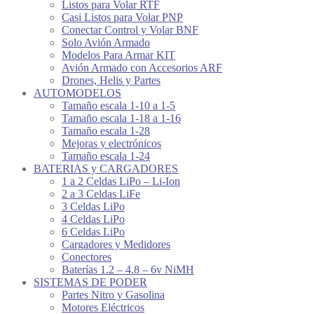
Listos para Volar RTF
Casi Listos para Volar PNP
Conectar Control y Volar BNF
Solo Avión Armado
Modelos Para Armar KIT
Avión Armado con Accesorios ARF
Drones, Helis y Partes
AUTOMODELOS
Tamaño escala 1-10 a 1-5
Tamaño escala 1-18 a 1-16
Tamaño escala 1-28
Mejoras y electrónicos
Tamaño escala 1-24
BATERIAS y CARGADORES
1 a 2 Celdas LiPo – Li-Ion
2 a 3 Celdas LiFe
3 Celdas LiPo
4 Celdas LiPo
6 Celdas LiPo
Cargadores y Medidores
Conectores
Baterías 1.2 – 4.8 – 6v NiMH
SISTEMAS DE PODER
Partes Nitro y Gasolina
Motores Eléctricos