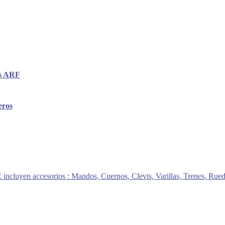
os ARF
eros
E incluyen accesorios : Mandos, Cuernos, Clevis, Varillas, Trenes, Rue