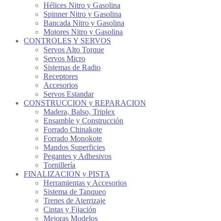
Hélices Nitro y Gasolina
Spinner Nitro y Gasolina
Bancada Nitro y Gasolina
Motores Nitro y Gasolina
CONTROLES Y SERVOS
Servos Alto Torque
Servos Micro
Sistemas de Radio
Receptores
Accesorios
Servos Estandar
CONSTRUCCION y REPARACION
Madera, Balso, Triplex
Ensamble y Construcción
Forrado Chinakote
Forrado Monokote
Mandos Superficies
Pegantes y Adhesivos
Tornillería
FINALIZACION y PISTA
Herramientas y Accesorios
Sistema de Tanqueo
Trenes de Aterrizaje
Cintas y Fijación
Mejoras Modelos