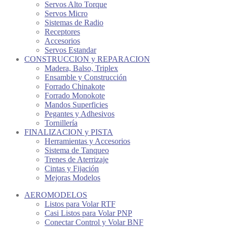
Servos Alto Torque
Servos Micro
Sistemas de Radio
Receptores
Accesorios
Servos Estandar
CONSTRUCCION y REPARACION
Madera, Balso, Triplex
Ensamble y Construcción
Forrado Chinakote
Forrado Monokote
Mandos Superficies
Pegantes y Adhesivos
Tornillería
FINALIZACION y PISTA
Herramientas y Accesorios
Sistema de Tanqueo
Trenes de Aterrizaje
Cintas y Fijación
Mejoras Modelos
AEROMODELOS
Listos para Volar RTF
Casi Listos para Volar PNP
Conectar Control y Volar BNF