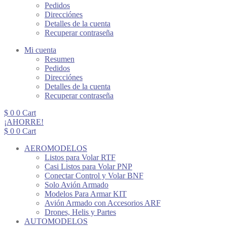
Pedidos
Direcciónes
Detalles de la cuenta
Recuperar contraseña
Mi cuenta
Resumen
Pedidos
Direcciónes
Detalles de la cuenta
Recuperar contraseña
$
0
0
Cart
¡AHORRE!
$
0
0
Cart
AEROMODELOS
Listos para Volar RTF
Casi Listos para Volar PNP
Conectar Control y Volar BNF
Solo Avión Armado
Modelos Para Armar KIT
Avión Armado con Accesorios ARF
Drones, Helis y Partes
AUTOMODELOS