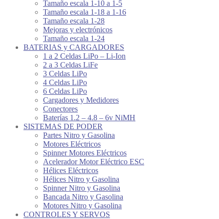
Tamaño escala 1-10 a 1-5
Tamaño escala 1-18 a 1-16
Tamaño escala 1-28
Mejoras y electrónicos
Tamaño escala 1-24
BATERIAS y CARGADORES
1 a 2 Celdas LiPo – Li-Ion
2 a 3 Celdas LiFe
3 Celdas LiPo
4 Celdas LiPo
6 Celdas LiPo
Cargadores y Medidores
Conectores
Baterías 1.2 – 4.8 – 6v NiMH
SISTEMAS DE PODER
Partes Nitro y Gasolina
Motores Eléctricos
Spinner Motores Eléctricos
Acelerador Motor Eléctrico ESC
Hélices Eléctricos
Hélices Nitro y Gasolina
Spinner Nitro y Gasolina
Bancada Nitro y Gasolina
Motores Nitro y Gasolina
CONTROLES Y SERVOS