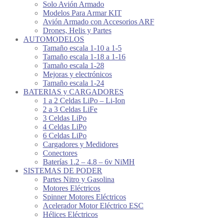
Solo Avión Armado
Modelos Para Armar KIT
Avión Armado con Accesorios ARF
Drones, Helis y Partes
AUTOMODELOS
Tamaño escala 1-10 a 1-5
Tamaño escala 1-18 a 1-16
Tamaño escala 1-28
Mejoras y electrónicos
Tamaño escala 1-24
BATERIAS y CARGADORES
1 a 2 Celdas LiPo – Li-Ion
2 a 3 Celdas LiFe
3 Celdas LiPo
4 Celdas LiPo
6 Celdas LiPo
Cargadores y Medidores
Conectores
Baterías 1.2 – 4.8 – 6v NiMH
SISTEMAS DE PODER
Partes Nitro y Gasolina
Motores Eléctricos
Spinner Motores Eléctricos
Acelerador Motor Eléctrico ESC
Hélices Eléctricos