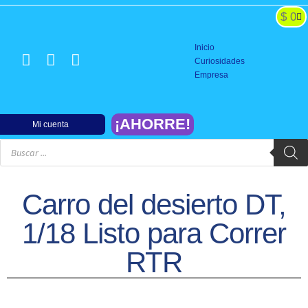
$
0
BATERIAS y CARGADORES
SISTEMAS DE PODER
CONTROLES Y SERVOS
CONSTRUCCION y REPARACION
FINALIZACION y PISTA
Inicio
Curiosidades
Empresa
¡AHORRE!
Mi cuenta
Carro del desierto DT,
1/18 Listo para Correr
RTR