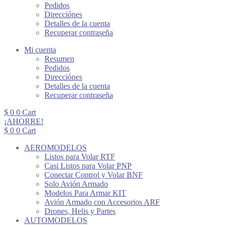
Pedidos
Direcciónes
Detalles de la cuenta
Recuperar contraseña
Mi cuenta
Resumen
Pedidos
Direcciónes
Detalles de la cuenta
Recuperar contraseña
$
0
0
Cart
¡AHORRE!
$
0
0
Cart
AEROMODELOS
Listos para Volar RTF
Casi Listos para Volar PNP
Conectar Control y Volar BNF
Solo Avión Armado
Modelos Para Armar KIT
Avión Armado con Accesorios ARF
Drones, Helis y Partes
AUTOMODELOS