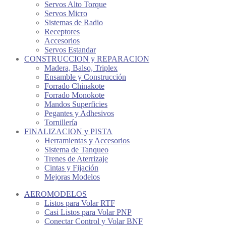
Servos Alto Torque
Servos Micro
Sistemas de Radio
Receptores
Accesorios
Servos Estandar
CONSTRUCCION y REPARACION
Madera, Balso, Triplex
Ensamble y Construcción
Forrado Chinakote
Forrado Monokote
Mandos Superficies
Pegantes y Adhesivos
Tornillería
FINALIZACION y PISTA
Herramientas y Accesorios
Sistema de Tanqueo
Trenes de Aterrizaje
Cintas y Fijación
Mejoras Modelos
AEROMODELOS
Listos para Volar RTF
Casi Listos para Volar PNP
Conectar Control y Volar BNF