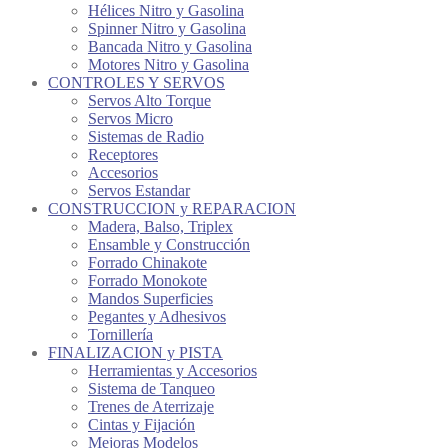
Hélices Nitro y Gasolina
Spinner Nitro y Gasolina
Bancada Nitro y Gasolina
Motores Nitro y Gasolina
CONTROLES Y SERVOS
Servos Alto Torque
Servos Micro
Sistemas de Radio
Receptores
Accesorios
Servos Estandar
CONSTRUCCION y REPARACION
Madera, Balso, Triplex
Ensamble y Construcción
Forrado Chinakote
Forrado Monokote
Mandos Superficies
Pegantes y Adhesivos
Tornillería
FINALIZACION y PISTA
Herramientas y Accesorios
Sistema de Tanqueo
Trenes de Aterrizaje
Cintas y Fijación
Mejoras Modelos