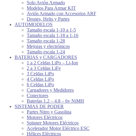
Solo Avión Armado
Modelos Para Armar KIT
Avión Armado con Accesorios ARF
Drones, Helis y Partes
AUTOMODELOS
Tamaño escala 1-10 a 1-5
Tamaño escala 1-18 a 1-16
Tamaño escala 1-28
Mejoras y electrónicos
Tamaño escala 1-24
BATERIAS y CARGADORES
1 a 2 Celdas LiPo – Li-Ion
2 a 3 Celdas LiFe
3 Celdas LiPo
4 Celdas LiPo
6 Celdas LiPo
Cargadores y Medidores
Conectores
Baterías 1.2 – 4.8 – 6v NiMH
SISTEMAS DE PODER
Partes Nitro y Gasolina
Motores Eléctricos
Spinner Motores Eléctricos
Acelerador Motor Eléctrico ESC
Hélices Eléctricos