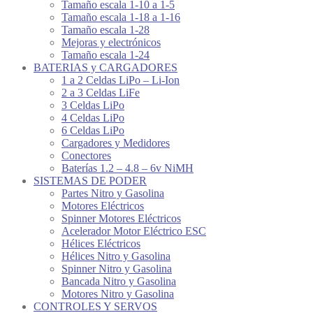
Tamaño escala 1-10 a 1-5
Tamaño escala 1-18 a 1-16
Tamaño escala 1-28
Mejoras y electrónicos
Tamaño escala 1-24
BATERIAS y CARGADORES
1 a 2 Celdas LiPo – Li-Ion
2 a 3 Celdas LiFe
3 Celdas LiPo
4 Celdas LiPo
6 Celdas LiPo
Cargadores y Medidores
Conectores
Baterías 1.2 – 4.8 – 6v NiMH
SISTEMAS DE PODER
Partes Nitro y Gasolina
Motores Eléctricos
Spinner Motores Eléctricos
Acelerador Motor Eléctrico ESC
Hélices Eléctricos
Hélices Nitro y Gasolina
Spinner Nitro y Gasolina
Bancada Nitro y Gasolina
Motores Nitro y Gasolina
CONTROLES Y SERVOS