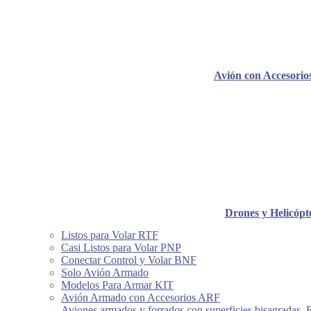
Avión con Accesori
Drones y Helicópt
Listos para Volar RTF
Casi Listos para Volar PNP
Conectar Control y Volar BNF
Solo Avión Armado
Modelos Para Armar KIT
Avión Armado con Accesorios ARF
Aviones armados y forrados con superficies bisagradas, 