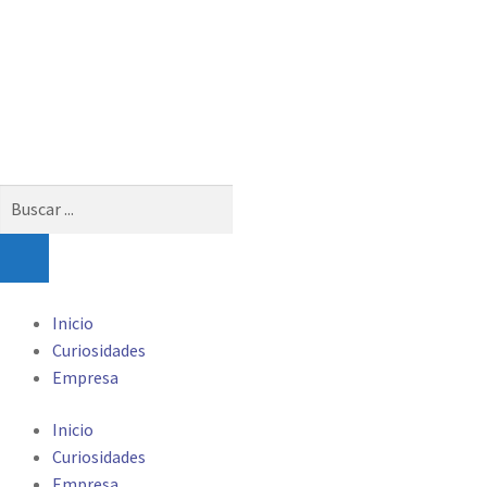
Búsqueda
de
productos
Inicio
Curiosidades
Empresa
Inicio
Curiosidades
Empresa