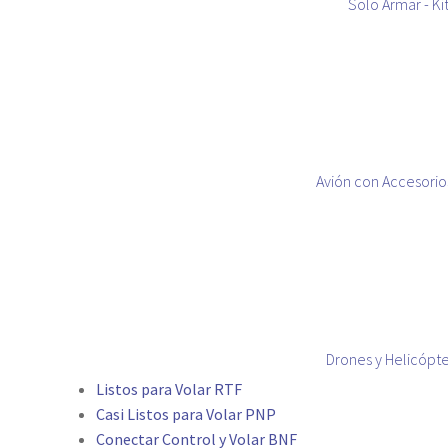
Solo Armar - Ki
Avión con Accesorio
Drones y Helicópt
Listos para Volar RTF
Casi Listos para Volar PNP
Conectar Control y Volar BNF