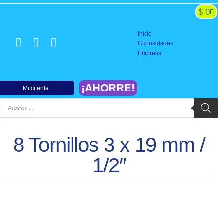
$
0
BATERIAS y CARGADORES
SISTEMAS DE PODER
CONTROLES Y SERVOS
CONSTRUCCION y REPARACION
FINALIZACION y PISTA
Inicio
Curiosidades
Empresa
¡AHORRE!
Mi cuenta
8 Tornillos 3 x 19 mm /
1/2″